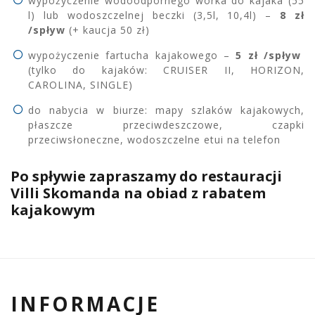
wypożyczenie wodoodpornego worka do kajaka (55
l) lub wodoszczelnej beczki (3,5l, 10,4l) –
8 zł
/spływ
(+ kaucja 50 zł)
wypożyczenie fartucha kajakowego –
5 zł /spływ
(tylko do kajaków: CRUISER II, HORIZON,
CAROLINA, SINGLE)
do nabycia w biurze: mapy szlaków kajakowych,
płaszcze przeciwdeszczowe, czapki
przeciwsłoneczne, wodoszczelne etui na telefon
Po spływie zapraszamy do restauracji
Villi Skomanda na obiad z rabatem
kajakowym
INFORMACJE