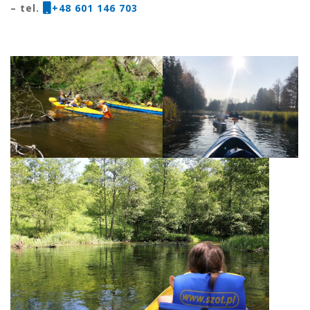
– tel.
+48 601 146 703