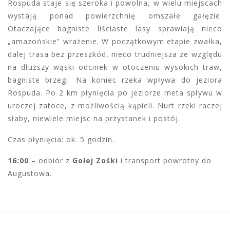
Rospuda staje się szeroka i powolna, w wielu miejscach
wystają ponad powierzchnię omszałe gałęzie.
Otaczające bagniste liściaste lasy sprawiają nieco
„amazońskie” wrażenie. W początkowym etapie zwałka,
dalej trasa bez przeszkód, nieco trudniejsza ze względu
na dłuższy wąski odcinek w otoczeniu wysokich traw,
bagniste brzegi. Na koniec rzeka wpływa do jeziora
Rospuda. Po 2 km płynięcia po jeziorze meta spływu w
uroczej zatoce, z możliwością kąpieli. Nurt rzeki raczej
słaby, niewiele miejsc na przystanek i postój.
Czas płynięcia: ok. 5 godzin.
16:00
– odbiór z
Gołej Zośki
i transport powrotny do
Augustowa.