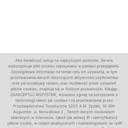
Aby świadczyć usługi na najwyższym poziomie, Serwis
wykorzystuje pliki cookies zapisywane w pamięci przeglądarki.
Szczegółowe informacje na temat celu ich używania, w tym
przetwarzania danych dotyczących aktywności użytkownika
oraz personalizacji reklam, oraz możliwość zmian ustawień
plików cookies, znajdują się w Polityce prywatności. Klikając
ZAAKCEPTUJ WSZYSTKIE, wyrażasz zgodę na korzystanie z
technologii takich jak cookies i na przetwarzanie przez
Spływy kajakowe z pasją, wycieczki autokarowe,
Przedsiębiorstwo Turystyczne SZOT A.M. Zyzało, 16-300
imprezy dla firm
Augustów, ul. Konwaliowa 2 , Twoich danych osobowych
© 2026
zbieranych w Internecie, takich jak adresy IP i identyfikatory
plików cookie, w celach analitycznych i marketingowych (w tym
Spływy kajakowe
Integracja