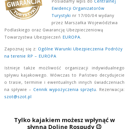
Posiadamy wpis do
Centralnej
Ewidencji Organizatorów
Turystyki
nr 17/00/04 wydany
przez Marszałka Województwa
Podlaskiego oraz Gwarancję Ubezpieczeniową
Towarzystwa Ubezpieczeń
EUROPA
.
Zapoznaj się z:
Ogólne Warunki Ubezpieczenia Podróży
na terenie RP – EUROPA
Istnieje także możliwość organizacji indywidualnego
spływu kajakowego. Wówczas to Państwo decydujecie
o trasie, terminie i ewentualnych innych świadczeniach
na spływie –
Cennik wypożyczenia sprzętu
. Rezerwacja:
szot@szot.pl
Tylko kajakiem możesz wpłynąć w
słynną Dolinę Rospudy 😉